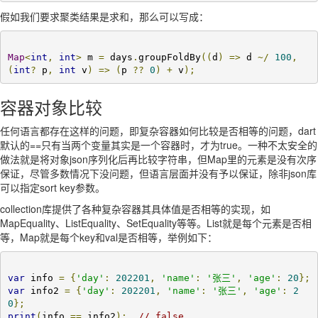
假如我们要求聚类结果是求和，那么可以写成：
Map
<
int
,
int
>
 m 
=
 days
.
groupFoldBy
((
d
)
=>
 d 
~/
100
,
(
int
?
 p
,
int
 v
)
=>
(
p 
??
0
)
+
 v
);
容器对象比较
任何语言都存在这样的问题，即复杂容器如何比较是否相等的问题，dart
默认的==只有当两个变量其实是一个容器时，才为true。一种不太安全的
做法就是将对象json序列化后再比较字符串，但Map里的元素是没有次序
保证，尽管多数情况下没问题，但语言层面并没有予以保证，除非json库
可以指定sort key参数。
collection库提供了各种复杂容器其具体值是否相等的实现，如
MapEquality、ListEquality、SetEquality等等。List就是每个元素是否相
等，Map就是每个key和val是否相等，举例如下：
var
 info 
=
{
'day'
:
202201
,
'name'
:
'张三'
,
'age'
:
20
};
var
 info2 
=
{
'day'
:
202201
,
'name'
:
'张三'
,
'age'
:
2
0
};
print
(
info 
==
 info2
);
// false