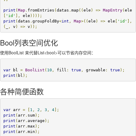
print
(
Map
.
fromEntries
(
datas
.
map
((
ele
)
=>
MapEntry
(
ele
[
'id'
],
 ele
))));
print
(
datas
.
groupFoldBy
<
int
,
Map
>((
ele
)
=>
 ele
[
'id'
],
(
_
,
 v
)
=>
 v
));
Bool列表空间优化
使用BoolList 来代替List<bool>可以节省内存空间：
var
 bl 
=
BoolList
(
10
,
 fill
:
true
,
 growable
:
true
);
print
(
bl
);
各种简便函数
var
 arr 
=
[
1
,
2
,
3
,
4
];
print
(
arr
.
sum
);
print
(
arr
.
average
);
print
(
arr
.
max
);
print
(
arr
.
min
);