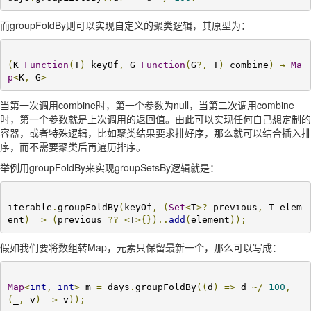
而groupFoldBy则可以实现自定义的聚类逻辑，其原型为：
(
K 
Function
(
T
)
 keyOf
,
 G 
Function
(
G
?,
 T
)
 combine
)
→
Ma
p
<
K
,
 G
>
当第一次调用combine时，第一个参数为null，当第二次调用combine
时，第一个参数就是上次调用的返回值。由此可以实现任何自己想定制的
容器，或者特殊逻辑，比如聚类结果要求排好序，那么就可以结合插入排
序，而不需要聚类后再遍历排序。
举例用groupFoldBy来实现groupSetsBy逻辑就是：
iterable
.
groupFoldBy
(
keyOf
,
(
Set
<
T
>?
 previous
,
 T elem
ent
)
=>
(
previous 
??
<
T
>{})..
add
(
element
));
假如我们要将数组转Map，元素只保留最新一个，那么可以写成：
Map
<
int
,
int
>
 m 
=
 days
.
groupFoldBy
((
d
)
=>
 d 
~/
100
,
(
_
,
 v
)
=>
 v
));