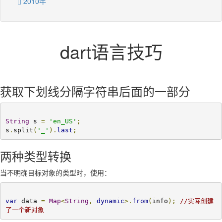
2010年
dart语言技巧
获取下划线分隔字符串后面的一部分
String
 s 
=
'en_US'
;
s
.
split
(
'_'
).
last
;
两种类型转换
当不明确目标对象的类型时，使用：
var
 data 
=
Map
<
String
,
dynamic
>.
from
(
info
);
//实际创建
了一个新对象