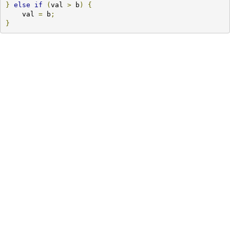
}
else
if
(
val 
>
 b
)
{
    val 
=
 b
;
}