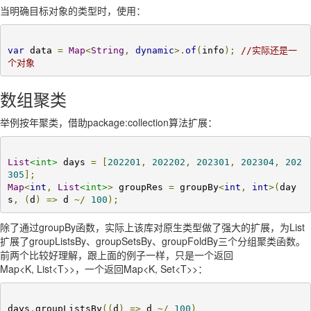
当明确目标对象的类型时，使用：
var
 data 
=
Map
<
String
,
dynamic
>.
of
(
info
);
//实际还是一
个对象
数组聚类
举例按年聚类，借助package:collection算法扩展：
List
<int>
 days 
=
[
202201
,
202202
,
202301
,
202304
,
202
305
];
Map
<
int
,
List
<int>
>
 groupRes 
=
 groupBy
<
int
,
int
>(
day
s
,
(
d
)
=>
 d 
~/
100
);
除了通过groupBy函数，实际上该库对原生类型做了强大的扩展，为List
扩展了groupListsBy、groupSetsBy、groupFoldBy三个分组聚类函数。
前两个比较好理解，跟上面的例子一样，只是一个返回
Map<K, List<T>>，一个返回Map<K, Set<T>>：
days
.
groupListsBy
((
d
)
=>
 d 
~/
100
)