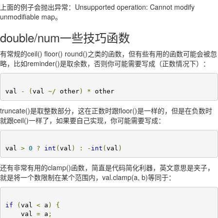
上面的例子会抛出异常：Unsupported operation: Cannot modify
unmodifiable map。
double/num一些技巧函数
有常规的ceil() floor() round()之类的函数，但有些有用的函数可能会被忽
略，比如reminder()是取余数，否则你可能需要写成（正数情况下）：
val 
-
(
val 
~/
 other
)
*
 other
truncate()是取整数部分，这在正数时跟floor()是一样的，但是在负数时
就跟ceil()一样了，如果要自己实现，你可能需要写成：
val 
>
0
?
int
(
val
)
:
-
int
(
val
)
还有非常有用的clamp()函数，简直是代码简化利器，英文意思是夹子，
就是将一个数限制在某个范围内，val.clamp(a, b)等同于：
if
(
val 
<
 a
)
{
    val 
=
 a
;