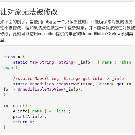
让对象无法被修改
如下面的例子，当使用get返回一个只读属性时，只能确保本对象的该属
性不被修改，但如果该属性就是一个复杂对象，并不能确保该属性对象被
修改，此时可以使用collection提供的丰富的UnmodifiableXXView系列类
型：
class
 A 
{
static
Map
<
String
,
String
>
 _info 
=
{
'name'
:
'zhan
gsan'
};
//static Map<String, String> get info => _info;
static
UnmodifiableMapView
<
String
,
String
>
get
 in
fo 
=>
UnmodifiableMapView
(
_info
);
}
int
 main
()
{
    A
.
info
[
'name'
]
=
'lisi'
;
print
(
A
.
info
);
return
0
;
}