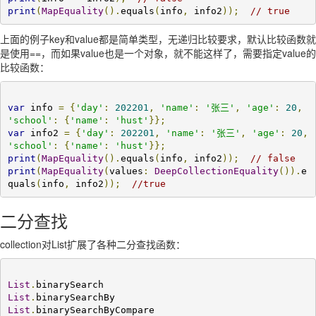
print
(
MapEquality
().
equals
(
info
,
 info2
));
// true
上面的例子key和value都是简单类型，无递归比较要求，默认比较函数就
是使用==，而如果value也是一个对象，就不能这样了，需要指定value的
比较函数：
var
 info 
=
{
'day'
:
202201
,
'name'
:
'张三'
,
'age'
:
20
,
'school'
:
{
'name'
:
'hust'
}};
var
 info2 
=
{
'day'
:
202201
,
'name'
:
'张三'
,
'age'
:
20
,
'school'
:
{
'name'
:
'hust'
}};
print
(
MapEquality
().
equals
(
info
,
 info2
));
// false
print
(
MapEquality
(
values
:
DeepCollectionEquality
()).
e
quals
(
info
,
 info2
));
//true
二分查找
collection对List扩展了各种二分查找函数：
List
.
List
.
List
.
binarySearchByCompare
