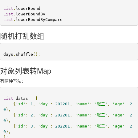
List
.
List
.
List
.
lowerBoundByCompare
随机打乱数组
days
.
shuffle
();
对象列表转Map
有两种写法：
List
 datas 
=
[
{
'id'
:
1
,
'day'
:
202201
,
'name'
:
'张三'
,
'age'
:
2
0
},
{
'id'
:
2
,
'day'
:
202201
,
'name'
:
'张三'
,
'age'
:
2
0
},
{
'id'
:
3
,
'day'
:
202201
,
'name'
:
'张三'
,
'age'
:
2
0
},
];